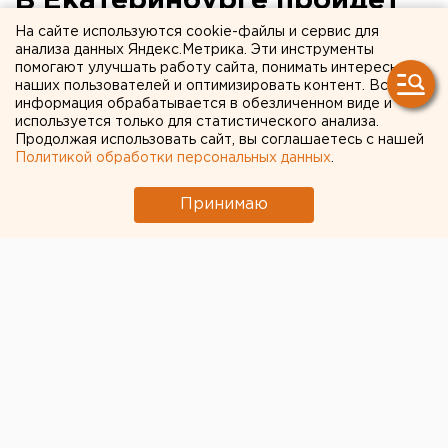
В Екатеринбурге пройдет
второй фестиваль
На сайте используются cookie-файлы и сервис для
анализа данных Яндекс.Метрика. Эти инструменты
«ТеаТрэш»
помогают улучшать работу сайта, понимать интересы
наших пользователей и оптимизировать контент. Вся
информация обрабатывается в обезличенном виде и
Екатеринбург. В Екатеринбурге пройдет второй
используется только для статистического анализа.
фестиваль «ТеаТрэш», сообщили агентству ЕАН
Продолжая использовать сайт, вы соглашаетесь с нашей
Политикой обработки персональных данных
.
организаторы проекта.
Принимаю
Екатеринбург. В Екатеринбурге пройдет второй
фестиваль «ТеаТрэш», сообщили агентству ЕАН
организаторы проекта. Изначально это было
внутреннее мероприятие Уральского
государственного университета. Однако в этом году
участвовать в нем пожелали студенты УрГАХА,
УГТУ-УПИ и УрАГС. Прием заявок на участие уже
закончен. Среди заявок есть как готовые спектакли
вузовских театров, так и сценические проекты,
пьесы отдельных студентов. Последние будут
реализованы в ходе подготовки к фестивалю.