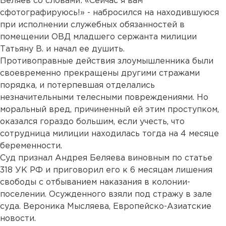
Беляев со словами: «Сейчас я вам
сфотографируюсь!» - набросился на находившуюся
при исполнении служебных обязанностей в
помещении ОВД младшего сержанта милиции
Татьяну В. и начал ее душить.
Противоправные действия злоумышленника были
своевременно прекращены другими стражами
порядка, и потерпевшая отделались
незначительными телесными повреждениями. Но
моральный вред, причиненный ей этим проступком,
оказался гораздо большим, если учесть, что
сотрудница милиции находилась тогда на 4 месяце
беременности.
Суд признал Андрея Беляева виновным по статье
318 УК РФ и приговорил его к 6 месяцам лишения
свободы с отбыванием наказания в колонии-
поселении. Осужденного взяли под стражу в зале
суда. Вероника Мысляева, Европейско-Азиатские
новости.