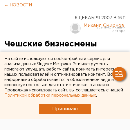
← НОВОСТИ
6 ДЕКАБРЯ 2007 В 16:11
Михаил Смирнов
Чешские бизнесмены
заинтересованы в
На сайте используются cookie-файлы и сервис для
строительстве
анализа данных Яндекс.Метрика. Эти инструменты
помогают улучшать работу сайта, понимать интересы
нефтеперерабатывающего
наших пользователей и оптимизировать контент. Вся
информация обрабатывается в обезличенном виде и
завода в Верхотурье
используется только для статистического анализа.
Продолжая использовать сайт, вы соглашаетесь с нашей
Политикой обработки персональных данных
.
Екатеринбург. Первый заместитель
председателя правительства Свердловской
Принимаю
области Владимир Молчанов 6 декабря
встретился с делегацией деловых кругов Чехии,
сообщили агентству ЕАН в пресс-службе