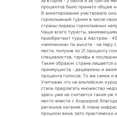
за второе - 2 балла и за третье ме
процентов было принято общее ко
В анкетировании участвовало ок
горнолыжный туризм в числе свои
страны-лидеры горнолыжных напр
Чаще всего туристы, занимающиес
приобретают туры в Австрию - 45
«чемпионка» по высоте - на пару 
месте, получив по 21 проценту гол
специалистов, тарифы в последни
Таким образом, страна лишается 
преимуществ - дешевизны и занима
процента голосов. То же самое и 
Учитывая, что на альпийских кур
стали предлагать множество недо
здесь уже не считается таким уж 
место вместе с Андоррой, благод
регионов катания. В плане инфра
прошлом веке, зато практически 