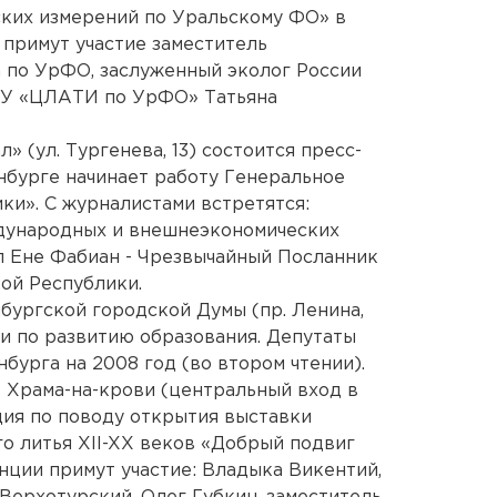
ских измерений по Уральскому ФО» в
 примут участие заместитель
 по УрФО, заслуженный эколог России
ГУ «ЦЛАТИ по УрФО» Татьяна
» (ул. Тургенева, 13) состоится пресс-
нбурге начинает работу Генеральное
ки». С журналистами встретятся:
дународных и внешнеэкономических
л Ене Фабиан - Чрезвычайный Посланник
ой Республики.
нбургской городской Думы (пр. Ленина,
ии по развитию образования. Депутаты
бурга на 2008 год (во втором чтении).
е Храма-на-крови (центральный вход в
ия по поводу открытия выставки
о литья XII-XX веков «Добрый подвиг
ции примут участие: Владыка Викентий,