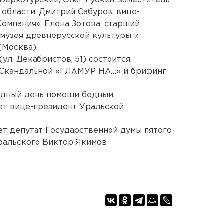
Верхотурский, Олег Губкин, заместитель
области, Дмитрий Сабуров, вице-
омпания», Елена Зотова, старший
музея древнерусской культуры и
(Москва).
(ул. Декабристов, 51) состоится
 Скандальной «ГЛАМУР НА…» и брифинг
одный день помощи бедным.
ет вице-президент Уральской
ет депутат Государственной думы пятого
Уральского Виктор Якимов