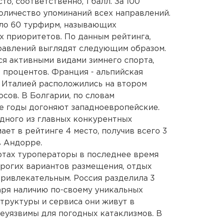
сто, соответственно, 1 балл. За 100
личество упоминаний всех направлений.
оло 60 турфирм, называющих
х приоритетов. По данным рейтинга,
авлений выглядят следующим образом.
я активными видами зимнего спорта,
 процентов. Франция - альпийская
с Италией расположились на втором
осов. В Болгарии, по словам
е годы догоняют западноевропейские.
одного из главных конкурентных
ет в рейтинге 4 место, получив всего 3
в Андорре.
ортах туроператоры в последнее время
рогих вариантов размещения, отдых
привлекательным. Россия разделила 3
аря наличию по-своему уникальных
структуры и сервиса они живут в
неуязвимы для погодных катаклизмов. В