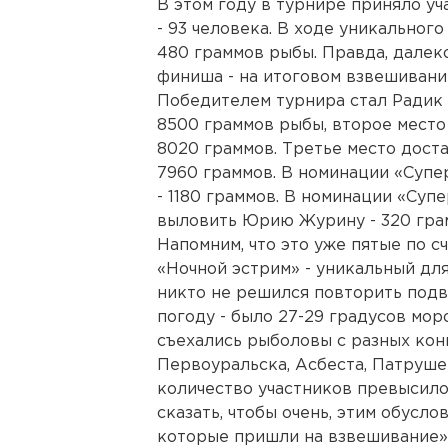
В этом году в турнире приняло у
- 93 человека. В ходе уникальног
480 граммов рыбы. Правда, далек
финиша - на итоговом взвешивани
Победителем турнира стал Радик 
8500 граммов рыбы, второе место
8020 граммов. Третье место дост
7960 граммов. В номинации «Суп
- 1180 граммов. В номинации «Су
выловить Юрию Журину - 320 гра
Напомним, что это уже пятые по с
«Ночной эстрим» - уникальный для
никто не решился повторить подв
погоду - было 27-29 градусов моро
съехались рыболовы с разных кон
Первоуральска, Асбеста, Патрушей
количество участников превысило
сказать, чтобы очень, этим обусло
которые пришли на взвешивание»,