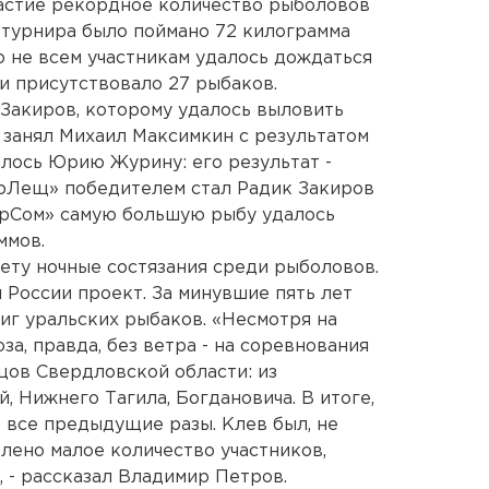
частие рекордное количество рыболовов
о турнира было поймано 72 килограмма
о не всем участникам удалось дождаться
и присутствовало 27 рыбаков.
Закиров, которому удалось выловить
 занял Михаил Максимкин с результатом
алось Юрию Журину: его результат -
ерЛещ» победителем стал Радик Закиров
перСом» самую большую рыбу удалось
ммов.
чету ночные состязания среди рыболовов.
 России проект. За минувшие пять лет
иг уральских рыбаков. «Несмотря на
за, правда, без ветра - на соревнования
цов Свердловской области: из
, Нижнего Тагила, Богдановича. В итоге,
 все предыдущие разы. Клев был, не
влено малое количество участников,
 - рассказал Владимир Петров.