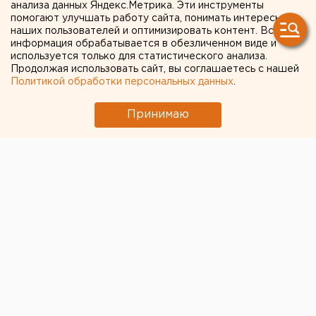
анализа данных Яндекс.Метрика. Эти инструменты
помогают улучшать работу сайта, понимать интересы
Екатеринбург. Эдуард Россель 14 января провел
наших пользователей и оптимизировать контент. Вся
рабочее совещание с представителями органов
информация обрабатывается в обезличенном виде и
исполнительной и законодательной
используется только для статистического анализа.
Продолжая использовать сайт, вы соглашаетесь с нашей
государственной власти Свердловской области,
Политикой обработки персональных данных
.
сообщили агентству ЕАН в департаменте
информационной политики губернатора.
Принимаю
Екатеринбург. Эдуард Россель 14 января провел
рабочее совещание с представителями органов
исполнительной и законодательной
государственной власти Свердловской области,
сообщили агентству ЕАН в департаменте
информационной политики губернатора. В ходе
совещания был обсужден проект изменений
областного бюджета на 2008 год.
Во встрече приняли участие председатель
областной Думы Николай Воронин, исполняющая
обязанности председателя Палаты представителей