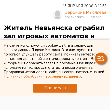
15 ЯНВАРЯ 2008 В 12:53
Вероника Мысляева
Житель Невьянска ограбил
зал игровых автоматов и
тут же попался милиции
На сайте используются cookie-файлы и сервис для
анализа данных Яндекс.Метрика. Эти инструменты
помогают улучшать работу сайта, понимать интересы
Невьянск. В Невьянске неизвестный
наших пользователей и оптимизировать контент. Вся
злоумышленник ограбил зал игровых автоматов,
информация обрабатывается в обезличенном виде и
сообщил агентству ЕАН пресс-секретарь ГУВД
используется только для статистического анализа.
Продолжая использовать сайт, вы соглашаетесь с нашей
по Свердловской области Валерий Горелых.
Политикой обработки персональных данных
.
Невьянск. В Невьянске неизвестный злоумышленник
Принимаю
ограбил зал игровых автоматов, сообщил агентству
ЕАН пресс-секретарь ГУВД по Свердловской
области Валерий Горелых. Вчера в 5 часов 10 минут
было совершено разбойное нападение на зал