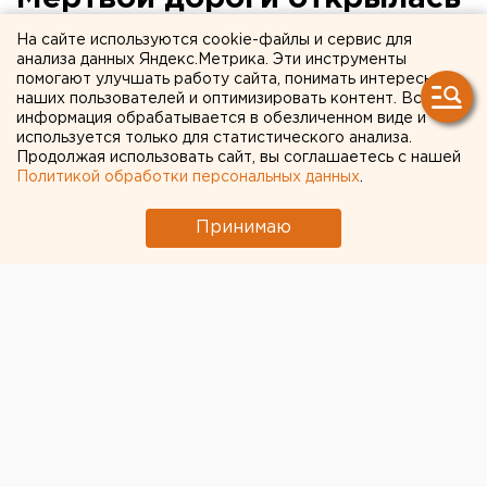
в Салехарде
На сайте используются cookie-файлы и сервис для
анализа данных Яндекс.Метрика. Эти инструменты
помогают улучшать работу сайта, понимать интересы
Салехард, Ямало-Ненецкий автономный округ.
наших пользователей и оптимизировать контент. Вся
информация обрабатывается в обезличенном виде и
Салехард, Ямало-Ненецкий автономный округ.
используется только для статистического анализа.
Продолжая использовать сайт, вы соглашаетесь с нашей
Выставка о 501-й стройке откроется в Музейно-
Политикой обработки персональных данных
.
выставочном комплексе имени Шемановского,
главном музее Ямала.
Принимаю
Как сообщили агентству ЕАН в пресс-службе
губернатора Ямало-Ненецкого автономного округа,
выставка «Одна из страниц истории округа: 501
стройка» из фондовых коллекций МВК, которые
насчитывают большое количество предметных и
документальных экспонатов-свидетельств о
строительстве Трансполярной железнодорожной
магистрали откроется в музее завтра, 22 января.
Как отметили сотрудники МВК, экспозиция
рассказывает не только о строительстве железной