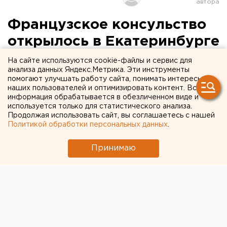
Французское консульство
открылось в Екатеринбурге
На сайте используются cookie-файлы и сервис для
272. Екатеринбург. В Екатеринбурге состоялось
анализа данных Яндекс.Метрика. Эти инструменты
официальное открытие генерального консульства
помогают улучшать работу сайта, понимать интересы
наших пользователей и оптимизировать контент. Вся
Республики Франция. Участие в торжественной
информация обрабатывается в обезличенном виде и
церемонии приняли губернатор Свердловской
используется только для статистического анализа.
области Эдуард Россель, Чрезвычайный и
Продолжая использовать сайт, вы соглашаетесь с нашей
Политикой обработки персональных данных
.
Полномочный Посол Франции в РФ Станислас де
Лабуле, Генеральный консул Франции в
Принимаю
Екатеринбурге Клод Круай.
Напомним, что в консульский округ, кроме
Свердловской области, входят территории
Челябинской и Тюменской областей, а также Ханты-
Мансийского и Ямало-Ненецкого автономных
округов.
Как отметил на церемонии открытия Станислас де