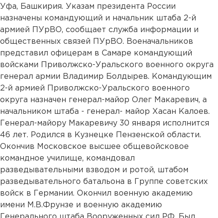
Уфа, Башкирия. Указам президента России
назначены командующий и начальник штаба 2-й
армией ПУрВО, сообщает служба информации и
общественных связей ПУрВО. Военачальников
представил офицерам в Самаре командующий
войсками Приволжско-Уральского военного округа
генерал армии Владимир Болдырев. Командующим
2-й армией Приволжско-Уральского военного
округа назначен генерал-майор Олег Макаревич, а
начальником штаба - генерал- майор Хасан Калоев.
Генерал-майору Макаревичу 30 января исполнится
46 лет. Родился в Кузнецке Пензенской области.
Окончив Московское высшее общевойсковое
командное училище, командовал
разведывательными взводом и ротой, штабом
разведывательного батальона в Группе советских
войск в Германии. Окончил военную академию
имени М.В.Фрунзе и военную академию
Генерального штаба Вооруженных сил РФ. Был