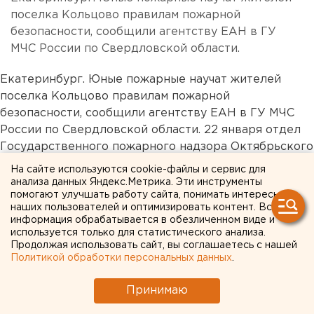
поселка Кольцово правилам пожарной
безопасности, сообщили агентству ЕАН в ГУ
МЧС России по Свердловской области.
Екатеринбург. Юные пожарные научат жителей
поселка Кольцово правилам пожарной
безопасности, сообщили агентству ЕАН в ГУ МЧС
России по Свердловской области. 22 января отдел
Государственного пожарного надзора Октябрьского
района совместно с членами дружины юных
На сайте используются cookie-файлы и сервис для
пожарных проводят рейд в поселке Кольцово с
анализа данных Яндекс.Метрика. Эти инструменты
помогают улучшать работу сайта, понимать интересы
целью обучения населения мерам пожарной
наших пользователей и оптимизировать контент. Вся
безопасности с вручением памяток. Юные пожарные
информация обрабатывается в обезличенном виде и
приготовили «кричалки», призывающие население
используется только для статистического анализа.
Продолжая использовать сайт, вы соглашаетесь с нашей
соблюдать правила пожарной безопасности.
Политикой обработки персональных данных
.
Участники рейда соберутся сегодня в 12 часов в
школе №92. Вероника Мысляева, Европейско-
Принимаю
Азиатские новости....