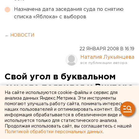
Назначена дата заседания суда по снятию
списка «Яблока» с выборов
← НОВОСТИ
22 ЯНВАРЯ 2008 В 16:19
Наталия Лукьянцева
Свой угол в буквальном
смысле появился у Виктора
На сайте используются cookie-файлы и сервис для
Якимова в Москве
анализа данных Яндекс.Метрика. Эти инструменты
помогают улучшать работу сайта, понимать интересы
наших пользователей и оптимизировать контент. Вся
Каменск-Уральский. Свой угол в буквальном
информация обрабатывается в обезличенном виде и
смысле появился у Виктора Якимова в Москве,
используется только для статистического анализа.
Продолжая использовать сайт, вы соглашаетесь с нашей
сообщили агентству ЕАН в пресс-службе
Политикой обработки персональных данных
.
администрации Каменска-Уральского.