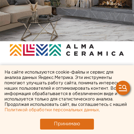
На сайте используются cookie-файлы и сервис для
ЧИТАЙТЕ ТАКЖЕ:
анализа данных Яндекс.Метрика. Эти инструменты
помогают улучшать работу сайта, понимать интересы
наших пользователей и оптимизировать контент. Вся
Из-за БПЛА загорелся НПЗ в Краснодарском
информация обрабатывается в обезличенном виде и
крае
используется только для статистического анализа.
Продолжая использовать сайт, вы соглашаетесь с нашей
Экономист-регионовед рассказала, почему
Политикой обработки персональных данных
.
резко отличаются цены на бензин в разных
частях страны
Принимаю
Выходные в Свердловской области будут