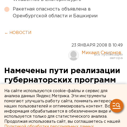
Ракетная опасность объявлена в
Оренбургской области и Башкирии
← НОВОСТИ
23 ЯНВАРЯ 2008 В 10:49
Михаил Смирнов
Намечены пути реализации
губернаторских программ
«Уральская деревня» и
На сайте используются cookie-файлы и сервис для
анализа данных Яндекс.Метрика. Эти инструменты
«Уральская семья»
помогают улучшать работу сайта, понимать интересы
наших пользователей и оптимизировать контент. Вся
информация обрабатывается в обезличенном виде и
Екатеринбург. Методический семинар-
используется только для статистического анализа.
совещание по вопросам программно-целевого
Продолжая использовать сайт, вы соглашаетесь с нашей
планирования в связи с изменениями в
Политикой обработки персональных данных
.