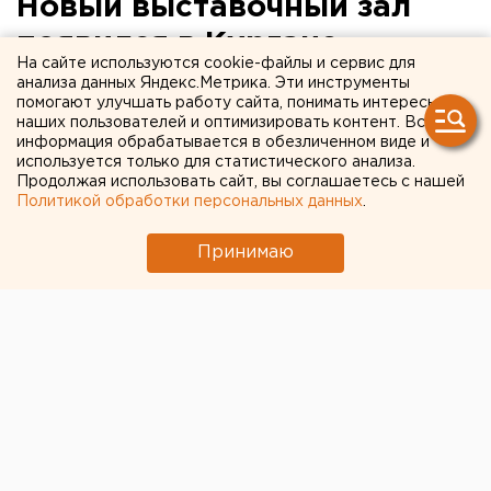
Новый выставочный зал
появился в Кургане
На сайте используются cookie-файлы и сервис для
анализа данных Яндекс.Метрика. Эти инструменты
Курган. Выставочный зал открылся в Кургане,
помогают улучшать работу сайта, понимать интересы
сообщили агентству ЕАН в пресс-службе
наших пользователей и оптимизировать контент. Вся
информация обрабатывается в обезличенном виде и
администрации города.
используется только для статистического анализа.
Продолжая использовать сайт, вы соглашаетесь с нашей
Курган. Выставочный зал открылся в Кургане,
Политикой обработки персональных данных
.
сообщили агентству ЕАН в пресс-службе
администрации города. Учреждение расположено
Принимаю
недалеко от железнодорожного вокзала. Зал открыт
по инициативе Курганского областного союза
художников, который в этом году отмечает 40-
летие. Сейчас расположилась первая экспозиция
картин. Это работы курганских художников разных
поколений. По словам члена союза художников
Вячеслава Пичугина, для мастеров кисти открытие
нового выставочного зала – дополнительная
возможность представлять свои работы,