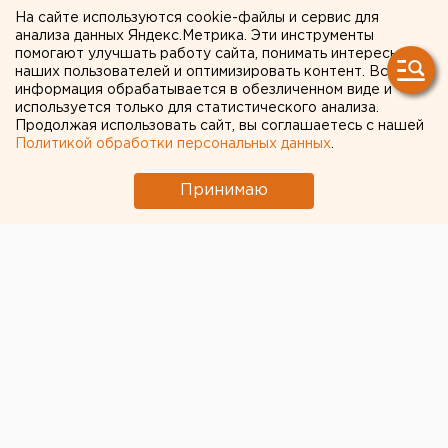
в Москву за разрешением
На сайте используются cookie-файлы и сервис для
анализа данных Яндекс.Метрика. Эти инструменты
на строительство детского
помогают улучшать работу сайта, понимать интересы
наших пользователей и оптимизировать контент. Вся
сада
информация обрабатывается в обезличенном виде и
используется только для статистического анализа.
Продолжая использовать сайт, вы соглашаетесь с нашей
Новоуральск. Новоуральские власти
Политикой обработки персональных данных
.
отправились согласовывать объекты
социального строительства в столицу, сообщили
Принимаю
агентству ЕАН в пресс-службе мэрии.
Новоуральск. Новоуральские власти отправились
согласовывать объекты социального строительства
в столицу, сообщили агентству ЕАН в пресс-службе
мэрии. Глава Новоуральска Леонид Пенских и его
заместитель по экономике и финансам Ирина
Зарянская находятся в командировке в Москве.
Цель визита в столицу для руководителей
администрации более чем актуальна - им предстоит
согласовать перечень объектов капитального