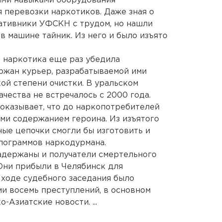
ыми навыками оборудования
 перевозки наркотиков. Даже зная о
ативники УФСКН с трудом, но нашли
 машине тайник. Из него и было изъято
 наркотика еще раз убедила
ержан курьер, разрабатываемой ими
ой степени очистки. В уральском
ачества не встречалось с 2000 года.
оказывает, что до наркопотребителей
ами содержанием героина. Из изъятого
ые цепочки смогли бы изготовить и
лограммов наркодурмана.
адержаны и получатели смертельного
 Они прибыли в Челябинск для
 ходе судебного заседания было
и восемь преступлений, в основном
-Азиатские новости. ...