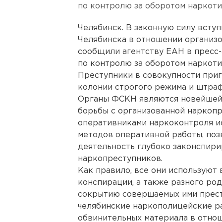
по контролю за оборотом наркот
Челябинск. В законную силу всту
Челябинска в отношении организо
сообщили агентству ЕАН в пресс
по контролю за оборотом наркоти
Преступники в совокупности приг
колонии строгого режима и штрафу
Органы ФСКН являются новейшей 
борьбы с организованной наркопр
оперативниками наркоконтроля и
методов оперативной работы, по
деятельность глубоко законспир
наркопреступников.
Как правило, все они используют
конспирации, а также разного ро
сокрытию совершаемых ими престу
челябинские наркополицейские ра
обвинительных материала в отно