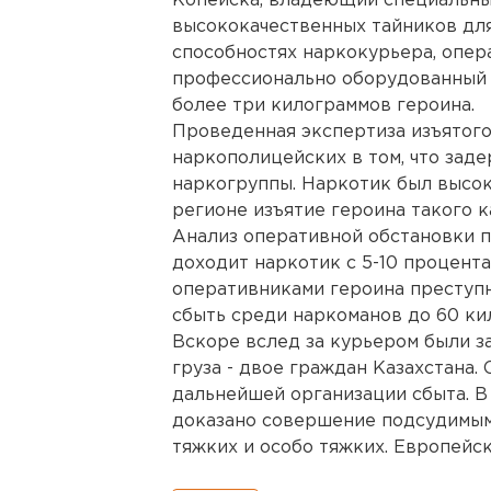
Копейска, владеющий специальн
высококачественных тайников для
способностях наркокурьера, опер
профессионально оборудованный в
более три килограммов героина.
Проведенная экспертиза изъятого
наркополицейских в том, что зад
наркогруппы. Наркотик был высок
регионе изъятие героина такого к
Анализ оперативной обстановки п
доходит наркотик с 5-10 процент
оперативниками героина преступн
сбыть среди наркоманов до 60 ки
Вскоре вслед за курьером были з
груза - двое граждан Казахстана.
дальнейшей организации сбыта. В
доказано совершение подсудимым
тяжких и особо тяжких. Европейско