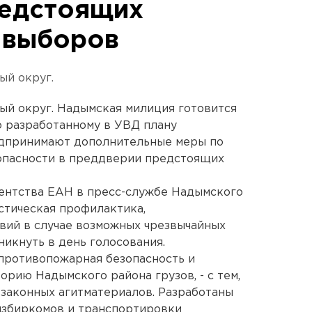
редстоящих
 выборов
ый округ.
ый округ. Надымская милиция готовится
о разработанному в УВД плану
едпринимают дополнительные меры по
опасности в преддверии предстоящих
ентства ЕАН в пресс-службе Надымского
стическая профилактика,
вий в случае возможных чрезвычайных
никнуть в день голосования.
противопожарная безопасность и
рию Надымского района грузов, - с тем,
езаконных агитматериалов. Разработаны
збиркомов и транспортировки