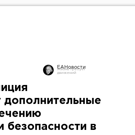
ЕАНовости
лиция
т дополнительные
печению
и безопасности в