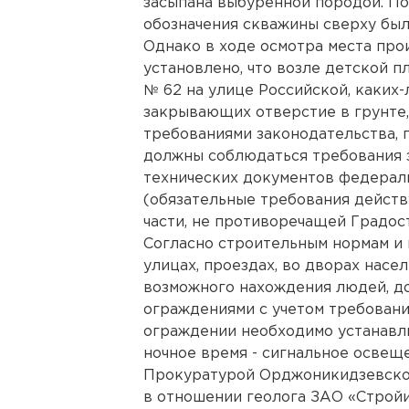
засыпана выбуренной породой. По
обозначения скважины сверху был
Однако в ходе осмотра места пр
установлено, что возле детской 
№ 62 на улице Российской, каких
закрывающих отверстие в грунте, 
требованиями законодательства,
должны соблюдаться требования 
технических документов федерал
(обязательные требования дейст
части, не противоречащей Градос
Согласно строительным нормам и 
улицах, проездах, во дворах насе
возможного нахождения людей, 
ограждениями с учетом требовани
ограждении необходимо устанавли
ночное время - сигнальное освещ
Прокуратурой Орджоникидзевског
в отношении геолога ЗАО «Строй