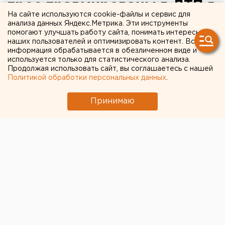
трое травмированы в ДТП в
На сайте используются cookie-файлы и сервис для
Исетском районе
анализа данных Яндекс.Метрика. Эти инструменты
помогают улучшать работу сайта, понимать интересы
Тюменской области
наших пользователей и оптимизировать контент. Вся
информация обрабатывается в обезличенном виде и
используется только для статистического анализа.
Тюменская область. Два человека погибли и
Продолжая использовать сайт, вы соглашаетесь с нашей
трое травмированы в результате ДТП в
Политикой обработки персональных данных
.
Исетском районе на 136-м километре автодороги
Тюмень – Курган.
Принимаю
Тюменская область. Два человека погибли и трое
травмированы в результате ДТП в Исетском районе
на 136-м километре автодороги Тюмень – Курган.
Как сообщили агентству ЕАН в отделе пропаганды
УГИБДД Тюменской области, в минувший вторник
на трассе столкнулись автомобиль «Ока» и «Тойота
Королла». В результате столкновения в «Оке»
погибли мужчина 75 лет и 77-летняя женщина. В
«Тойоте» пострадали мужчина 34 лет, женщина 35