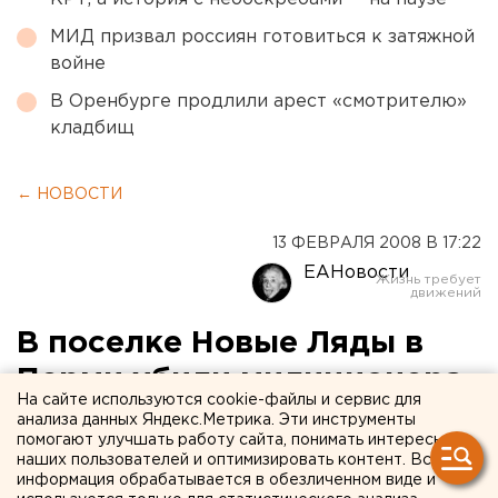
МИД призвал россиян готовиться к затяжной
войне
В Оренбурге продлили арест «смотрителю»
кладбищ
← НОВОСТИ
13 ФЕВРАЛЯ 2008 В 17:22
ЕАНовости
В поселке Новые Ляды в
Перми убили милиционера
На сайте используются cookie-файлы и сервис для
анализа данных Яндекс.Метрика. Эти инструменты
Пермь. В поселке Новые Ляды в Перми 14
помогают улучшать работу сайта, понимать интересы
февраля милиционеры простятся с убитым
наших пользователей и оптимизировать контент. Вся
информация обрабатывается в обезличенном виде и
старшим прапорщиком Владимиром Бешлевым,