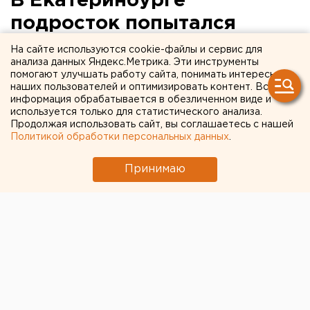
В Екатеринбурге
подросток попытался
сжечь собственную мать
На сайте используются cookie-файлы и сервис для
анализа данных Яндекс.Метрика. Эти инструменты
помогают улучшать работу сайта, понимать интересы
Екатеринбург. В Екатеринбурге подросток
наших пользователей и оптимизировать контент. Вся
облил керосином и поджег собственную мать,
информация обрабатывается в обезличенном виде и
сообщили агентству ЕАН в службе спасения
используется только для статистического анализа.
Продолжая использовать сайт, вы соглашаетесь с нашей
«Сова».
Политикой обработки персональных данных
.
Екатеринбург. В Екатеринбурге подросток облил
Принимаю
керосином и поджег собственную мать, сообщили
агентству ЕАН в службе спасения «Сова». В два часа
ночи в квартире №100 на улице Таватуйской в
разгар семейного торжества произошла ссора
между 17-летним юношей и его матерью.
Разгоряченный употреблением спиртного, парень
неожиданно набросился на женщину с кулаками и
нанес ей несколько ударов. Не успокоившись на
этом, он взял хранившуюся дома емкость с