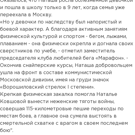
Оказалось, что Наташа росла болезненной девочкой
и пошла в школу только в 9 лет, когда семья уже
переехала в Москву.
«Но у девочки по наследству был напористый и
боевой характер. А благодаря активным занятиям
физической культурой и спортом - бегом, лыжами,
плаванием - она физически окрепла и догнала своих
сверстников по учебе, - отметил заместитель
председателя клуба любителей бега «Марафон». -
Окончив снайперские курсы, Наташа добровольцем
ушла на фронт в составе коммунистической
Московской дивизии, имея на груди значок
«Ворошиловский стрелок I степени».
Крепкая физическая закалка помогла Наталье
Ковшовой вынести неженские тяготы войны,
совершая 115-километровые пешие переходы по
местам боев, а главное она сумела выстоять в
смертельной схватке с врагом в своем последнем
бою".