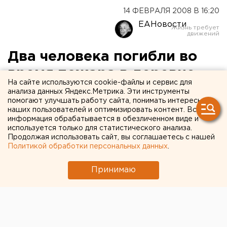
14 ФЕВРАЛЯ 2008 В 16:20
ЕАНовости
Два человека погибли во
время пожара в деревне
На сайте используются cookie-файлы и сервис для
Моховой Пермского края
анализа данных Яндекс.Метрика. Эти инструменты
помогают улучшать работу сайта, понимать интересы
наших пользователей и оптимизировать контент. Вся
Моховая, Пермский край.
информация обрабатывается в обезличенном виде и
используется только для статистического анализа.
Моховая, Пермский край. Двое погибли и один
Продолжая использовать сайт, вы соглашаетесь с нашей
Политикой обработки персональных данных
.
человек доставлен в больницу с ожогами в
результате пожара 14 февраля в арочном ангаре в
Принимаю
деревне Моховая, сообщили агентству ЕАН в пресс-
службе главного управления МЧС России по
Пермскому краю. Пожару был присвоен второй
номер сложности. В тушении очага участвовало 12
единиц техники и 25 человек личного состава.