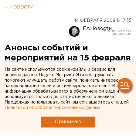
← НОВОСТИ
14 ФЕВРАЛЯ 2008 В 17:35
ЕАНовости
Анонсы событий и
мероприятий на 15 февраля
2008 года:
На сайте используются cookie-файлы и сервис для
анализа данных Яндекс.Метрика. Эти инструменты
помогают улучшать работу сайта, понимать интересы
В 10.00 в Доме культуры села Байны
наших пользователей и оптимизировать контент. Вся
Богдановичского района губернатор Эдуард
информация обрабатывается в обезличенном виде и
Россель, заместители председателя областного
используется только для статистического анализа.
Продолжая использовать сайт, вы соглашаетесь с нашей
правительства Сергей Чемезов и Владимир
Политикой обработки персональных данных
.
Власов, примут участие в работе Съезда
уральских селян «Уральской деревне - новую
Принимаю
жизнь».