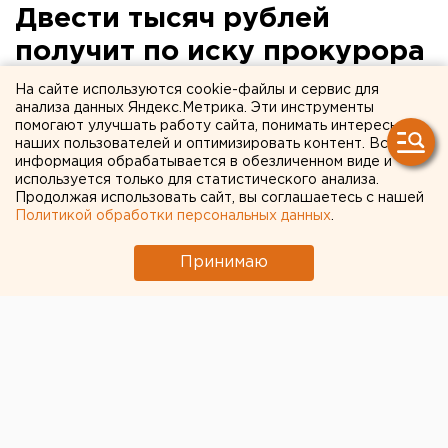
Двести тысяч рублей
получит по иску прокурора
жительница Кунашакского
На сайте используются cookie-файлы и сервис для
анализа данных Яндекс.Метрика. Эти инструменты
района
помогают улучшать работу сайта, понимать интересы
наших пользователей и оптимизировать контент. Вся
информация обрабатывается в обезличенном виде и
Кунашак, Челябинская область.
используется только для статистического анализа.
Продолжая использовать сайт, вы соглашаетесь с нашей
Кунашак, Челябинская область. Двести тысяч рублей
Политикой обработки персональных данных
.
получит по иску прокурора жительница
Кунашакского района, сообщили агентству ЕАН в
Принимаю
пресс-службе следственного управления
Следственного комитета при прокуратуре
Челябинской области. Женщина получила
инвалидность в связи с радиационным
воздействием вследствие аварии на
производственном объединении «Маяк».
Прокурор Кунашакского района обратился в суд с