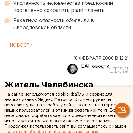
Численность человечества предложили
постепенно сократить ради планеты
Ракетную опасность объявили в
Свердловской области
← НОВОСТИ
18 ФЕВРАЛЯ 2008 В 12:21
ЕАНовости
Житель Челябинска
осужден за насилие над
На сайте используются cookie-файлы и сервис для
анализа данных Яндекс.Метрика. Эти инструменты
милиционером
помогают улучшать работу сайта, понимать интересы
наших пользователей и оптимизировать контент. Вся
информация обрабатывается в обезличенном виде и
Челябинск. Пять лет условно, таков вердикт
используется только для статистического анализа.
Металлургического районного суда Челябинска
Продолжая использовать сайт, вы соглашаетесь с нашей
Политикой обработки персональных данных
.