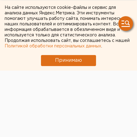
Урале
На сайте используются cookie-файлы и сервис для
анализа данных Яндекс.Метрика. Эти инструменты
помогают улучшать работу сайта, понимать интересы
Челябинск. О штормовом предупреждение на
наших пользователей и оптимизировать контент. Вся
Южном Урале сообщает пресс-служба главного
информация обрабатывается в обезличенном виде и
управления МЧС России по Челябинской области.
используется только для статистического анализа.
Продолжая использовать сайт, вы соглашаетесь с нашей
Политикой обработки персональных данных
.
Челябинск. О штормовом предупреждение на
Южном Урале сообщает пресс-служба главного
Принимаю
управления МЧС России по Челябинской области. По
данным прогноза Челябинского гидрометеоцентра
20-21 февраля по всей территории области
ожидаются сильные снегопады, метели, усиление
ветра до 15 метров в секунду. Метели и усиление
ветра наиболее вероятны в южных, центральных и
восточных районах региона.
Повышается вероятность ЧС и происшествий,
связанных с повреждением или обрывом линий
связи и электропередач, слабо укрепленных