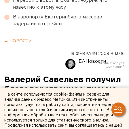
Перебои с водой в Екатеринбурге: что
известно к этому часу
В аэропорту Екатеринбурга массово
задерживают рейсы
← НОВОСТИ
19 ФЕВРАЛЯ 2008 В 13:06
ЕАНовости
Валерий Савельев получил
благодарственное письмо
На сайте используются cookie-файлы и сервис для
комиссии по делам
анализа данных Яндекс.Метрика. Эти инструменты
помогают улучшать работу сайта, понимать интересы
несовершеннолетних
наших пользователей и оптимизировать контент. Вся
информация обрабатывается в обезличенном виде и
используется только для статистического анализа.
Екатеринбург. В Чкаловском районе
Продолжая использовать сайт, вы соглашаетесь с нашей