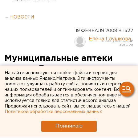
← НОВОСТИ
19 ФЕВРАЛЯ 2008 В 15:37
Елена Глушкова
Муниципальные аптеки
просят Гордуму
На сайте используются cookie-файлы и сервис для
Екатеринбурга об
анализа данных Яндекс.Метрика. Эти инструменты
помогают улучшать работу сайта, понимать интересы
освобождении от арендной
наших пользователей и оптимизировать контент. Вся
информация обрабатывается в обезличенном виде и
платы
используется только для статистического анализа.
Продолжая использовать сайт, вы соглашаетесь с нашей
Политикой обработки персональных данных
.
Екатеринбург. Депутаты думы Екатеринбурга
обсудили вопрос об освобождении
Принимаю
муниципальных аптек от арендной платы,
сообщили агентству ЕАН в пресс-службе органа.