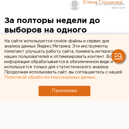
Елена Глушкова
За полторы недели до
выборов на одного
кандидата на пост
На сайте используются cookie-файлы и сервис для
анализа данных Яндекс.Метрика. Эти инструменты
первоуральского мэра
помогают улучшать работу сайта, понимать интересы
наших пользователей и оптимизировать контент. Вся
стало больше
информация обрабатывается в обезличенном виде и
используется только для статистического анализа.
Екатеринбург. Свердловский областной суд
Продолжая использовать сайт, вы соглашаетесь с нашей
Политикой обработки персональных данных
.
оставил в силе решение Первоуральского суда о
регистрации в качестве кандидата на должность
Принимаю
главы этого муниципального образования
Владимира Терехова, сообщили агентству ЕАН в
пресс-службе облсуда.
Екатеринбург. Свердловский областной суд оставил
в силе решение Первоуральского суда о