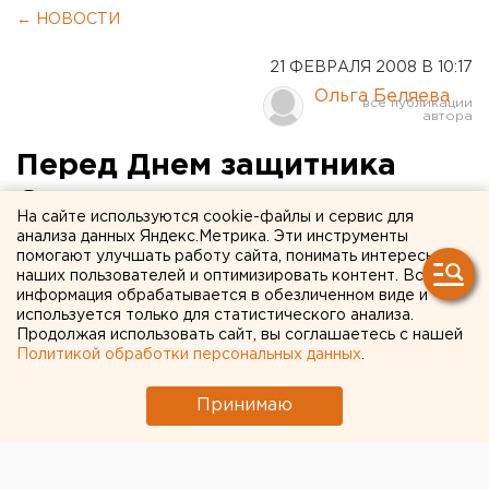
← НОВОСТИ
21 ФЕВРАЛЯ 2008 В 10:17
Ольга Беляева
Перед Днем защитника
Отечества военные
На сайте используются cookie-файлы и сервис для
выступят в школах и вузах
анализа данных Яндекс.Метрика. Эти инструменты
помогают улучшать работу сайта, понимать интересы
Среднего Урала
наших пользователей и оптимизировать контент. Вся
информация обрабатывается в обезличенном виде и
используется только для статистического анализа.
Екатеринбург. В рамках проведения Месячника
Продолжая использовать сайт, вы соглашаетесь с нашей
защитника Отечества в гарнизонах и воинских
Политикой обработки персональных данных
.
частях Приволжско-Уральского военного округа
проводятся праздничные мероприятия,
Принимаю
сообщили агентству ЕАН в пресс-службе
ПУрВО.