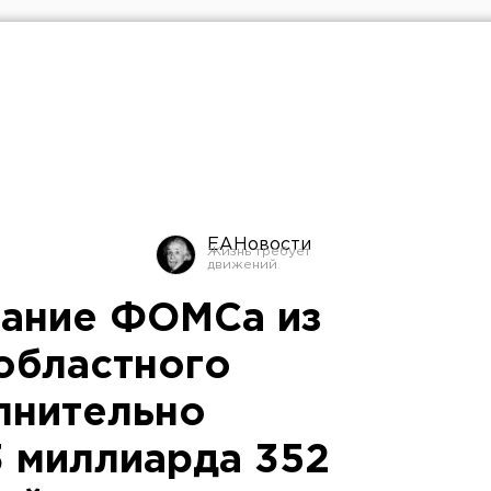
ЕАНовости
вание ФОМСа из
областного
лнительно
3 миллиарда 352