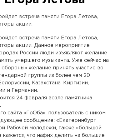
и Егора Летова
ройдет встреча памяти Егора Летова,
аторы акции.
ройдет встреча памяти Егора Летова,
аторы акции. Данное мероприятие
 городах России люди изъявляют желание
память умершего музыканта. Уже сейчас на
 обороны» желание принять участие во
гендарной группы из более чем 20
Белоруссии, Казахстана, Киргизии,
ии и Германии.
тоится 24 февраля возле памятника
.
о сайта «ГрОба», пользователь с ником
ледующее сообщение: «Екатеринбург
ой Рабочей молодежи, также «большой
е кажется, что нафих делить на большие