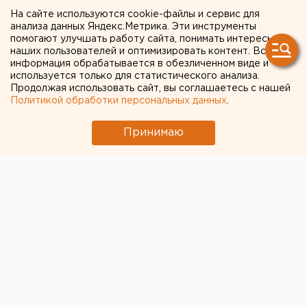
района подозревается в
На сайте используются cookie-файлы и сервис для
убийстве потенциального
анализа данных Яндекс.Метрика. Эти инструменты
помогают улучшать работу сайта, понимать интересы
зятя
наших пользователей и оптимизировать контент. Вся
информация обрабатывается в обезличенном виде и
используется только для статистического анализа.
Туринск. Мать подозревается в убийстве
Продолжая использовать сайт, вы соглашаетесь с нашей
сожителя дочери, сообщили агентству ЕАН в
Политикой обработки персональных данных
.
Следственном управлении Следственного
комитета при прокуратуре РФ по Свердловской
Принимаю
области.
Туринск. Мать подозревается в убийстве сожителя
дочери, сообщили агентству ЕАН в Следственном
управлении Следственного комитета при
прокуратуре РФ по Свердловской области. Утром
22 февраля в одной из квартир на улице Революции
в селе Городище Туринского района обнаружен
труп мужчины 1988 года рождения с ножевыми
ранениями в различных частях тела. Туринский