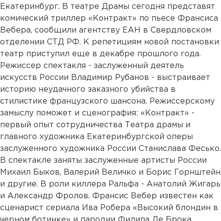
Екатеринбург. В театре Драмы сегодня представят
комический триллер «Контракт» по пьесе Франсиса
Вебера, сообщили агентству ЕАН в Свердловском
отделении СТД РФ. К репетициям новой постановки
театр приступил еще в декабре прошлого года.
Режиссер спектакля - заслуженный деятель
искусств России Владимир Рубанов - выстраивает
историю неудачного заказного убийства в
стилистике французского шансона. Режиссерскому
замыслу поможет и сценография: «Контракт» -
первый опыт сотрудничества Театра драмы и
главного художника Екатеринбургской оперы
заслуженного художника России Станислава Фесько.
В спектакле заняты заслуженные артисты России
Михаил Быков, Валерий Величко и Борис Горнштейн
и другие. В роли киллера Ральфа - Анатолий Жигарь
и Александр Фролов. Франсис Вебер известен как
сценарист сериала Ива Робера «Высокий блондин в
черном ботинке» и пародии Филипа Де Брока