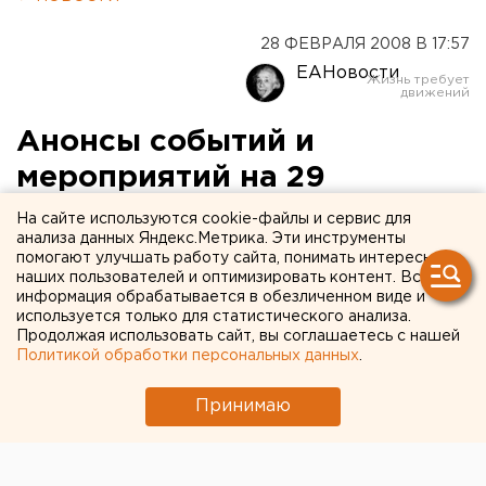
28 ФЕВРАЛЯ 2008 В 17:57
ЕАНовости
Анонсы событий и
мероприятий на 29
февраля 2008 года:
На сайте используются cookie-файлы и сервис для
анализа данных Яндекс.Метрика. Эти инструменты
помогают улучшать работу сайта, понимать интересы
В 11.00 в конференц-зале Дома Правительства
наших пользователей и оптимизировать контент. Вся
состоится презентация информационного
информация обрабатывается в обезличенном виде и
центра «Выборы - 2008» при Избирательной
используется только для статистического анализа.
Продолжая использовать сайт, вы соглашаетесь с нашей
комиссии Свердловской области, цель
Политикой обработки персональных данных
.
деятельности которого - информирование
организаторов и участников избирательных
Принимаю
кампаний по
В 11.00 в конференц-зале Дома Правительства