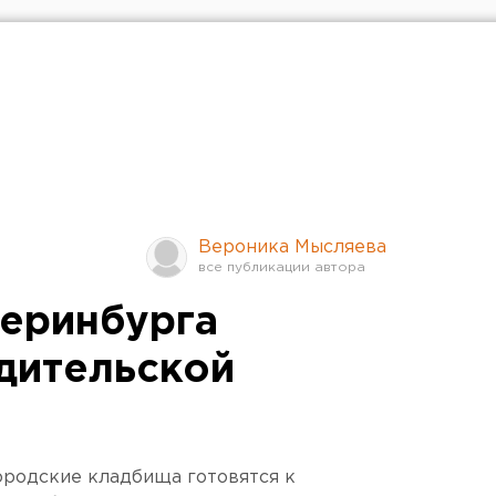
Вероника Мысляева
еринбурга
одительской
ородские кладбища готовятся к