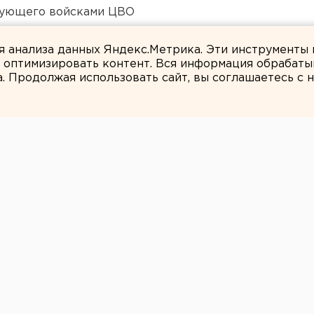
дующего войсками ЦВО
в России сочли преждевременным
ля анализа данных Яндекс.Метрика. Эти инструменты
и оптимизировать контент. Вся информация обрабаты
а. Продолжая использовать сайт, вы соглашаетесь с
Валентин Тетерин
лера «Контракт»
дня в театре
годня представят комический триллер
бера, сообщили агентству ЕАН в