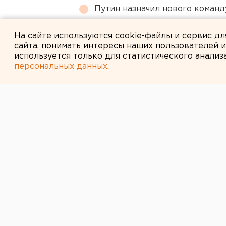
Путин назначил нового коман
Возвращение смертной казни 
На сайте используются cookie-файлы и сервис д
сайта, понимать интересы наших пользователей 
используется только для статистического анализ
персональных данных
.
← НОВОСТИ
29 ФЕВРАЛЯ 2008 В 09:49
Премьера трил
состоится сего
Драмы
Екатеринбург. В театре Драмы се
«Контракт» по пьесе Франсиса Ве