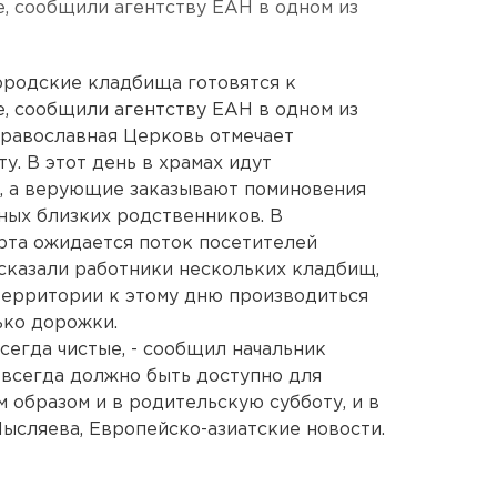
, сообщили агентству ЕАН в одном из
ородские кладбища готовятся к
, сообщили агентству ЕАН в одном из
Православная Церковь отмечает
. В этот день в храмах идут
ы, а верующие заказывают поминовения
йных близких родственников. В
рта ожидается поток посетителей
ссказали работники нескольких кладбищ,
территории к этому дню производиться
ько дорожки.
сегда чистые, - сообщил начальник
всегда должно быть доступно для
образом и в родительскую субботу, и в
ысляева, Европейско-азиатские новости.