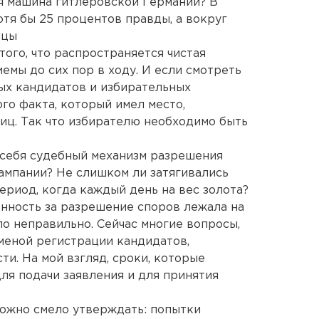
я машина гитлеровской Германии? В
тя бы 25 процентов правды, а вокруг
ицы
того, что распространяется чистая
емы до сих пор в ходу. И если смотреть
ых кандидатов и избирательных
го факта, который имел место,
иц. Так что избирателю необходимо быть
 себя судебный механизм разрешения
ампании? Не слишком ли затягивались
ериод, когда каждый день на вес золота?
енность за разрешение споров лежала на
ло неправильно. Сейчас многие вопросы,
тменой регистрации кандидатов,
и. На мой взгляд, сроки, которые
ля подачи заявления и для принятия
 можно смело утверждать: попытки