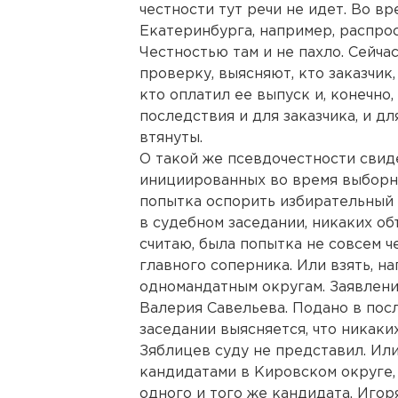
честности тут речи не идет. Во в
Екатеринбурга, например, распрос
Честностью там и не пахло. Сейч
проверку, выясняют, кто заказчик,
кто оплатил ее выпуск и, конечно,
последствия и для заказчика, и дл
втянуты.
О такой же псевдочестности свид
инициированных во время выборн
попытка оспорить избирательный 
в судебном заседании, никаких об
считаю, была попытка не совсем ч
главного соперника. Или взять, н
одномандатным округам. Заявлени
Валерия Савельева. Подано в посл
заседании выясняется, что никаки
Зяблицев суду не представил. Ил
кандидатами в Кировском округе, 
одного и того же кандидата, Игор