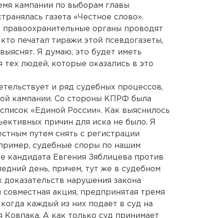
ремя кампании по выборам главы
транялась газета «Честное слово».
ас правоохранительные органы проводят
 кто печатал тиражи этой псевдогазеты,
 выяснят. Я думаю, это будет иметь
я тех людей, которые оказались в это
етельствует и ряд судебных процессов,
ой кампании. Со стороны КПРФ была
список «Единой России». Как выяснилось
ъективных причин для иска не было. Я
естным путем снять с регистрации
апример, судебные споры по нашим
е кандидата Евгения Зяблицева против
едний день, причем, тут же в судебном
х доказательств нарушения закона
и совместная акция, предпринятая тремя
когда каждый из них подает в суд на
я Ковпака. А как только суд принимает