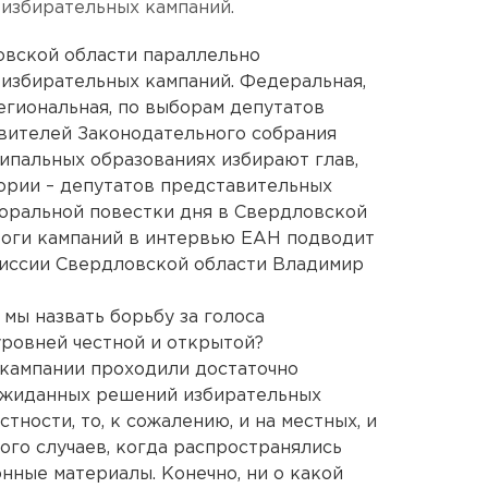
 избирательных кампаний.
овской области параллельно
 избирательных кампаний. Федеральная,
егиональная, по выборам депутатов
вителей Законодательного собрания
ципальных образованиях избирают глав,
ории – депутатов представительных
оральной повестки дня в Свердловской
тоги кампаний в интервью ЕАН подводит
иссии Свердловской области Владимир
мы назвать борьбу за голоса
уровней честной и открытой?
е кампании проходили достаточно
еожиданных решений избирательных
стности, то, к сожалению, и на местных, и
ого случаев, когда распространялись
нные материалы. Конечно, ни о какой