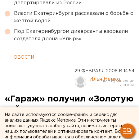
депортировали из России
Власти Екатеринбурга рассказали о борьбе с
желтой водой
Под Екатеринбургом диверсанты взорвали
создателя дрона «Упырь»
← НОВОСТИ
29 ФЕВРАЛЯ 2008 В 14:54
Илья Ненко
«Гараж» получил «Золотую
тайгу»
На сайте используются cookie-файлы и сервис для
анализа данных Яндекс.Метрика. Эти инструменты
Ханты-Мансийск. Международный фестиваль
помогают улучшать работу сайта, понимать интересы
кинематографических дебютов «Дух огня»
наших пользователей и оптимизировать контент. Вся
информация обрабатывается в обезличенном виде и