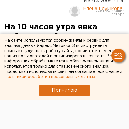
2 МАРТА 2008 В 11:41
Елена Глушкова
На 10 часов утра явка
избирателей в
На сайте используются cookie-файлы и сервис для
Свердловской области
анализа данных Яндекс.Метрика. Эти инструменты
помогают улучшать работу сайта, понимать интересы
составила 7,15 процента
наших пользователей и оптимизировать контент. Вся
информация обрабатывается в обезличенном виде и
используется только для статистического анализа.
Екатеринбург. Явка избирателей на 10 часов
Продолжая использовать сайт, вы соглашаетесь с нашей
утра по местному времени составила 7,15
Политикой обработки персональных данных
.
процента в Свердловской области, сообщили
агентству ЕАН в Областной избирательной
Принимаю
комиссии.
Екатеринбург. Явка избирателей на 10 часов утра по
местному времени составила 7,15 процента в
Свердловской области, сообщили агентству ЕАН в