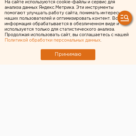
пройдет среди избирателей
На сайте используются cookie-файлы и сервис для
анализа данных Яндекс.Метрика. Эти инструменты
Златоуста
помогают улучшать работу сайта, понимать интересы
наших пользователей и оптимизировать контент. Вся
информация обрабатывается в обезличенном виде и
Златоуст, Челябинская область.
используется только для статистического анализа.
Продолжая использовать сайт, вы соглашаетесь с нашей
Златоуст, Челябинская область. Розыгрыш ВАЗ-2105
Политикой обработки персональных данных
.
пройдет среди избирателей Златоуста, сообщили
Принимаю
агентству ЕАН в пресс-службе администрации
города. Счастливчика определят во Дворце
культуры «Булат».
Впервые предусмотрены призы для избирателей
сельских поселений. Кроме автомобиля
проголосовавшие могут выиграть пылесосы,
микроволновые печи, цифровые аппараты, DVD-
плейеры. Главный приз для участников конкурса
«Молодой избиратель» - ноутбук.
«Пятерка», украшенная шарами, уже выставлена на
обозрение у ДК «Булат». В прошлые выборы в
депутаты Государственной думы РФ ВАЗ-2105