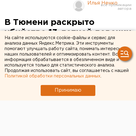
Илья Ненко
В Тюмени раскрыто
убийство 13-летней девочки
На сайте используются cookie-файлы и сервис для
анализа данных Яндекс.Метрика. Эти инструменты
Тюмень. В Тюмени раскрыто убийство 13-летней
помогают улучшать работу сайта, понимать интересы
девочки – по подозрению в преступлении
наших пользователей и оптимизировать контент. Вся
информация обрабатывается в обезличенном виде и
задержана 17-летняя девушка.
используется только для статистического анализа.
Продолжая использовать сайт, вы соглашаетесь с нашей
Тюмень. В Тюмени раскрыто убийство 13-летней
Политикой обработки персональных данных
.
девочки – по подозрению в преступлении
задержана 17-летняя девушка. В пресс-службе
Принимаю
следственного управления следственного комитета
при прокуратуре Тюменской области ЕАН
рассказали, что вечером 25 февраля этого года в
правоохранительные органы поступило сообщение
об обнаружении на пустыре в районе улицы
Тарманской в Тюмени трупа девочки с признаками