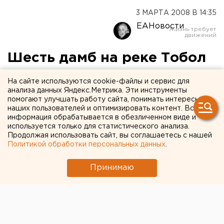
3 МАРТА 2008 В 14:35
ЕАНовости
Шесть дамб на реке Тобол
не соответствуют
На сайте используются cookie-файлы и сервис для
требованиям безопасности
анализа данных Яндекс.Метрика. Эти инструменты
помогают улучшать работу сайта, понимать интересы
наших пользователей и оптимизировать контент. Вся
Курган. Шесть водооградительных
информация обрабатывается в обезличенном виде и
гидротехнических сооружений, входящих в
используется только для статистического анализа.
Продолжая использовать сайт, вы соглашаетесь с нашей
комплекс защиты Кургана от паводка на реке
Политикой обработки персональных данных
.
Тобол, не соответствуют требованиям
безопасности, установили специалисты
Принимаю
прокуратуры города, сообщили агентству ЕАН в
пресс-службе прок
Курган. Шесть водооградительных
гидротехнических сооружений, входящих в