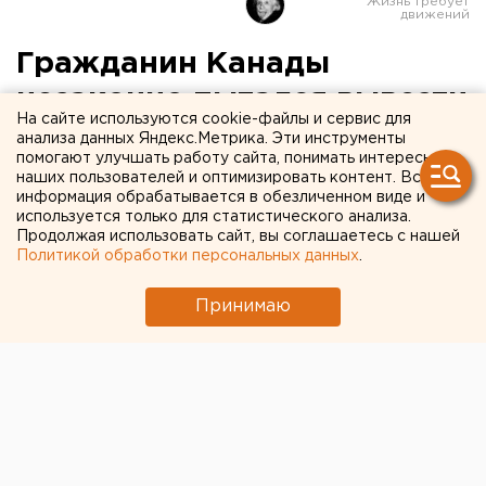
Гражданин Канады
незаконно пытался вывезти
На сайте используются cookie-файлы и сервис для
из России предметы культа
анализа данных Яндекс.Метрика. Эти инструменты
помогают улучшать работу сайта, понимать интересы
наших пользователей и оптимизировать контент. Вся
Уфа, Башкирия. Уголовное дело было
информация обрабатывается в обезличенном виде и
возбуждено таможенниками Башкортостана в
используется только для статистического анализа.
Продолжая использовать сайт, вы соглашаетесь с нашей
отношении гражданина Канады, сообщил
Политикой обработки персональных данных
.
агентству ЕАН пресс-секретарь
Башкортостанской таможни Игорь Мешков.
Принимаю
Уфа, Башкирия. Уголовное дело было возбуждено
таможенниками Башкортостана в отношении
гражданина Канады, сообщил агентству ЕАН пресс-
секретарь Башкортостанской таможни Игорь
Мешков. Мужчина пытался вывезти из России два
православных креста XIX века. Культурные