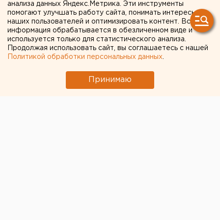
промышленности
анализа данных Яндекс.Метрика. Эти инструменты
помогают улучшать работу сайта, понимать интересы
подписали соглашение о
наших пользователей и оптимизировать контент. Вся
информация обрабатывается в обезличенном виде и
развитии логистического
используется только для статистического анализа.
комплекса области
Продолжая использовать сайт, вы соглашаетесь с нашей
Политикой обработки персональных данных
.
Екатеринбург. Группа компаний «AVS Group» и
Принимаю
министерство промышленности области
подписали соглашение о развитии
логистического комплекса Свердловской
области, сообщили агентству ЕАН в пресс-
службе министерства.
Екатеринбург. Группа компаний «AVS Group» и
министерство промышленности области подписали
соглашение о развитии логистического комплекса
Свердловской области, сообщили агентству ЕАН в
пресс-службе министерства. На заседании рабочей
группы по развитию транспортно-логистического