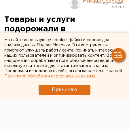
Михаил Смирнов
Товары и услуги
подорожали в
Свердловской области на 4
На сайте используются cookie-файлы и сервис для
анализа данных Яндекс.Метрика. Эти инструменты
процента
помогают улучшать работу сайта, понимать интересы
наших пользователей и оптимизировать контент. Вся
информация обрабатывается в обезличенном виде и
Екатеринбург. С начала 2008 года товары и
используется только для статистического анализа.
услуги в Свердловской области подорожали в
Продолжая использовать сайт, вы соглашаетесь с нашей
среднем на 4,31 процента, сообщили агентству
Политикой обработки персональных данных
.
ЕАН в Свердловскстате.
Принимаю
Екатеринбург. С начала 2008 года товары и услуги в
Свердловской области подорожали в среднем на
4,31 процента, сообщили агентству ЕАН в
Свердловскстате. Платные услуги стали дороже на
7,83 процента. Продукты питания стали дороже на