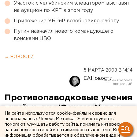
Участок с челябинским элеватором выставят
на аукцион по КРТ в этом году
Приложение УБРиР возобновило работу
Путин назначил нового командующего
войсками ЦВО
← НОВОСТИ
5 МАРТА 2008 В 14:14
ЕАНовости
Противопаводковые учения
пройдут на Южном Урале
На сайте используются cookie-файлы и сервис для
анализа данных Яндекс.Метрика. Эти инструменты
Челябинск. Специальные учения для отработки
помогают улучшать работу сайта, понимать интересы
оперативных действий всех служб в период
наших пользователей и оптимизировать контент. Вся
информация обрабатывается в обезличенном виде и