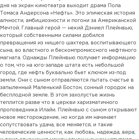
дня на экран кинотеатра выходит драма Пола
Томаса Андерсона «Нефть». Это эпическая история
алчности, амбициозности и погони за Американской
Мечтой. Главный герой — некий Дэниел Плейнвью,
который собственными силами добился
превращения из нищего шахтера, воспитывающего
сына, во властного и бескомпромиссного нефтяного
магната. Однажды Плейнвью получает информацию
о том, что на юго-западе штата есть небольшой
город, где нефть буквально бьет ключом из-под
земли. Они с сыном отправляются пытать счастье в
запыленный Маленький Бостон, сонный городок на
бесплодной земле. В этом захолустье жизнь
теплится разве что в церкви харизматичного
проповедника Илайи. Плейнвью с сыном открывают
новое месторождение, но когда им начинает
сопутствовать удача, все меняется, и такие
человеческие ценности, как любовь, надежда, вера,