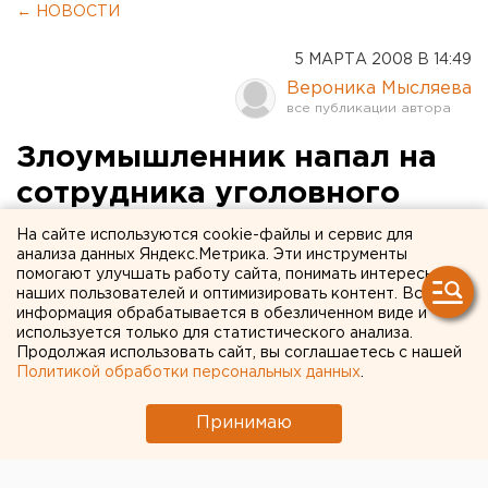
← НОВОСТИ
5 МАРТА 2008 В 14:49
Вероника Мысляева
Злоумышленник напал на
сотрудника уголовного
розыска в Екатеринбурге
На сайте используются cookie-файлы и сервис для
анализа данных Яндекс.Метрика. Эти инструменты
помогают улучшать работу сайта, понимать интересы
Екатеринбург. В Чкаловском районе
наших пользователей и оптимизировать контент. Вся
злоумышленник напал на сотрудника уголовного
информация обрабатывается в обезличенном виде и
розыска, сообщил агентству ЕАН пресс-
используется только для статистического анализа.
Продолжая использовать сайт, вы соглашаетесь с нашей
секретарь ГУВД по Свердловской области
Политикой обработки персональных данных
.
Валерий Горелых.
Принимаю
Екатеринбург. В Чкаловском районе злоумышленник
напал на сотрудника уголовного розыска, сообщил
агентству ЕАН пресс-секретарь ГУВД по