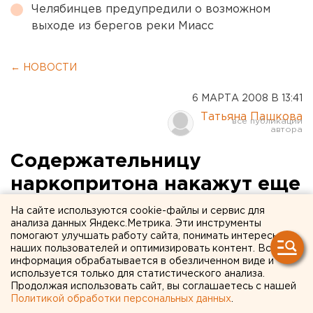
Челябинцев предупредили о возможном
выходе из берегов реки Миасс
← НОВОСТИ
6 МАРТА 2008 В 13:41
Татьяна Пашкова
Содержательницу
наркопритона накажут еще
и за невоспитание детей
На сайте используются cookie-файлы и сервис для
анализа данных Яндекс.Метрика. Эти инструменты
помогают улучшать работу сайта, понимать интересы
Краснотурьинск. Содержательницу
наших пользователей и оптимизировать контент. Вся
наркопритона накажут за невоспитание детей,
информация обрабатывается в обезличенном виде и
сообщили агентству ЕАН в областной
используется только для статистического анализа.
Продолжая использовать сайт, вы соглашаетесь с нашей
прокуратуре.
Политикой обработки персональных данных
.