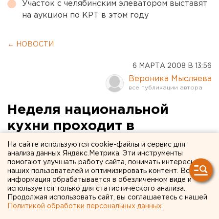
Участок с челябинским элеватором выставят
на аукцион по КРТ в этом году
← НОВОСТИ
6 МАРТА 2008 В 13:56
Вероника Мысляева
Неделя национальной
кухни проходит в
нижнетагильской школе
На сайте используются cookie-файлы и сервис для
анализа данных Яндекс.Метрика. Эти инструменты
помогают улучшать работу сайта, понимать интересы
Нижний Тагил. В школе № 45 Нижнего Тагила
наших пользователей и оптимизировать контент. Вся
проходит неделя национальной кухни, сообщили
информация обрабатывается в обезличенном виде и
агентству ЕАН в учебном учреждении.
используется только для статистического анализа.
Продолжая использовать сайт, вы соглашаетесь с нашей
Политикой обработки персональных данных
.
Нижний Тагил. В школе № 45 Нижнего Тагила