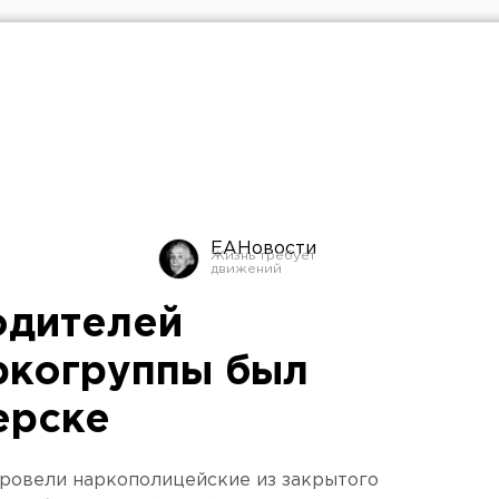
ЕАНовости
одителей
ркогруппы был
ерске
ровели наркополицейские из закрытого