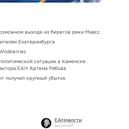
озможном выходе из берегов реки Миасс
ителям Екатеринбурга
ildberries
политической ситуации в Каменске-
актора ЕАН Артема Рябова
нт получил крупный убыток
ЕАНовости