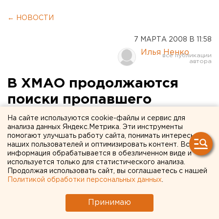
← НОВОСТИ
7 МАРТА 2008 В 11:58
Илья Ненко
В ХМАО продолжаются
поиски пропавшего
вертолета
На сайте используются cookie-файлы и сервис для
анализа данных Яндекс.Метрика. Эти инструменты
помогают улучшать работу сайта, понимать интересы
Ханты-Мансийский автономный округ.
наших пользователей и оптимизировать контент. Вся
информация обрабатывается в обезличенном виде и
Ханты-Мансийский автономный округ. В ХМАО
используется только для статистического анализа.
Продолжая использовать сайт, вы соглашаетесь с нашей
продолжаются поиски пропавшего вертолета
Политикой обработки персональных данных
.
«Робинсон Р 44», сообщили ЕАН в пресс-службе ГУ
МЧС РФ по ХМАО – Югре. Сегодня запланирован
Принимаю
вылет четырех вертолетов МИ-8. Всего