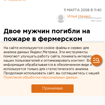
← НОВОСТИ
11 МАРТА 2008 В 11:40
Илья Ненко
Двое мужчин погибли на
пожаре в фермерском
хозяйстве в
На сайте используются cookie-файлы и сервис для
анализа данных Яндекс.Метрика. Эти инструменты
Нижневартовске
помогают улучшать работу сайта, понимать интересы
наших пользователей и оптимизировать контент. Вся
информация обрабатывается в обезличенном виде и
Нижневартовск, Ханты-Мансийский автономный
используется только для статистического анализа.
округ.
Продолжая использовать сайт, вы соглашаетесь с нашей
Политикой обработки персональных данных
.
Нижневартовск, Ханты-Мансийский автономный
округ. Трагически закончился пожар, произошедший
Принимаю
минувшим утром в Нижневартовске – на месте
происшествия скончались двое.
Как сообщили ЕАН в пресс-службе ГУ МЧС РФ по