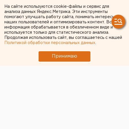
день все режевляне
На сайте используются cookie-файлы и сервис для
анализа данных Яндекс.Метрика. Эти инструменты
отмечали при свечах
помогают улучшать работу сайта, понимать интересы
наших пользователей и оптимизировать контент. Вся
информация обрабатывается в обезличенном виде и
Реж. Международный женский день все жители
используется только для статистического анализа.
Продолжая использовать сайт, вы соглашаетесь с нашей
города Реж встречали при свечах, сообщили
Политикой обработки персональных данных
.
агентству ЕАН жители города.
Принимаю
Реж. Международный женский день все жители
города Реж встречали при свечах, сообщили
агентству ЕАН жители города.
«В начале восьми часов вечера 8 марта во всем
городе погас свет. Жители были вынуждены либо
покинуть накрытые праздничные столы, либо сидеть
и поздравлять женщин при свечах, если таковые
имелись дома», - с негодованием поделился с ЕАН
режевлянин. По его словам, электричество в разных
районах города в Международный женский день
появилось около десяти часов вечера.